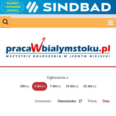
Ogłoszenia z:
18h
3 dni
7 dni
14 dni
21 dni
(0)
(0)
(0)
(0)
(0)
Stanowisko
Firma
Data