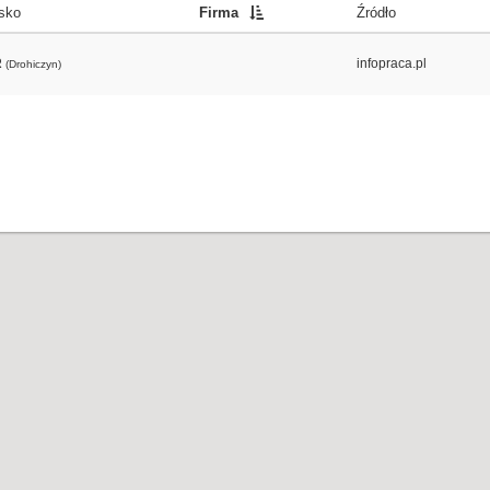
sko
Firma
Źródło
R
infopraca.pl
(Drohiczyn)