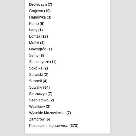
Drohiczyn (
7
)
Grajewo (
10
)
Hajnówka (
3
)
Kolno (
6
)
Łapy (
1
)
Łomża (
17
)
Mońki (
4
)
Nowogród (
1
)
Sejny (
8
)
Siemiatycze (
11
)
Sokółka (
2
)
Stawiski (
2
)
Supraśl (
4
)
Suwałki (
34
)
Szczuczyn (
7
)
Szepietowo (
2
)
Wasilków (
3
)
Wysokie Mazowieckie (
7
)
Zambrów (
6
)
Pozostałe miejscowości (
373
)