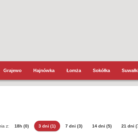
Grajewo
Hajnówka
Łomża
Sokółka
Suwałk
ia z:
18h
(0)
3 dni
(1)
7 dni
(3)
14 dni
(5)
21 dni
(