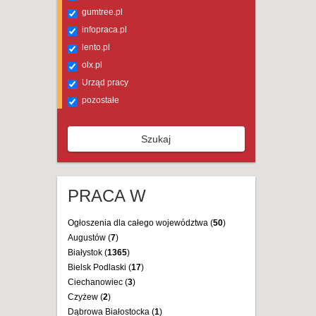
gumtree.pl
infopraca.pl
lento.pl
olx.pl
Urząd pracy
pozostałe
Szukaj
PRACA W
Ogłoszenia dla całego województwa (
50
)
Augustów (
7
)
Białystok (
1365
)
Bielsk Podlaski (
17
)
Ciechanowiec (
3
)
Czyżew (
2
)
Dąbrowa Białostocka (
1
)