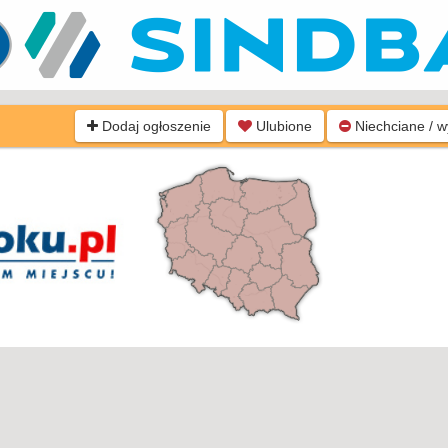
Dodaj ogłoszenie
Ulubione
Niechciane / 