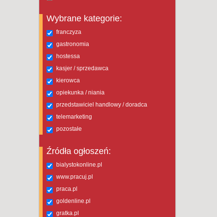
Wybrane kategorie:
franczyza
gastronomia
hostessa
kasjer / sprzedawca
kierowca
opiekunka / niania
przedstawiciel handlowy / doradca
telemarketing
pozostałe
Źródła ogłoszeń:
bialystokonline.pl
www.pracuj.pl
praca.pl
goldenline.pl
gratka.pl