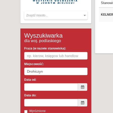
Stanowi
KELNE
Znajdź miasto...
Wyszukiwarka
dla woj. podlaskiego
Fraza (w nazwie stanowiska):
Miejscowość:
Data od:
Data do:
Wyróżnione