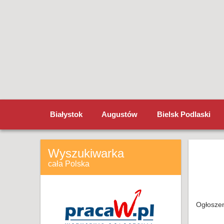
Białystok
Augustów
Bielsk Podlaski
Wyszukiwarka
cała Polska
Ogłoszen