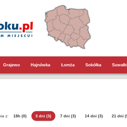
Grajewo
Hajnówka
Łomża
Sokółka
Suwałk
ia z:
18h
(0)
3 dni
(3)
7 dni
(3)
14 dni
(3)
21 dni
(