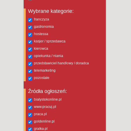
Wybrane kategorie:
franczyza
gastronomia
hostessa
kasjer / sprzedawca
kierowca
opiekunka / niania
przedstawiciel handlowy / doradca
telemarketing
pozostałe
Źródła ogłoszeń:
bialystokonline.pl
www.pracuj.pl
praca.pl
goldenline.pl
gratka.pl