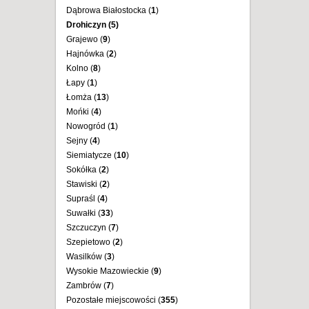
Dąbrowa Białostocka (
1
)
Drohiczyn (
5
)
Grajewo (
9
)
Hajnówka (
2
)
Kolno (
8
)
Łapy (
1
)
Łomża (
13
)
Mońki (
4
)
Nowogród (
1
)
Sejny (
4
)
Siemiatycze (
10
)
Sokółka (
2
)
Stawiski (
2
)
Supraśl (
4
)
Suwałki (
33
)
Szczuczyn (
7
)
Szepietowo (
2
)
Wasilków (
3
)
Wysokie Mazowieckie (
9
)
Zambrów (
7
)
Pozostałe miejscowości (
355
)