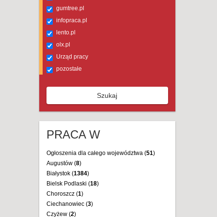
gumtree.pl
infopraca.pl
lento.pl
olx.pl
Urząd pracy
pozostałe
Szukaj
PRACA W
Ogłoszenia dla całego województwa (
51
)
Augustów (
8
)
Białystok (
1384
)
Bielsk Podlaski (
18
)
Choroszcz (
1
)
Ciechanowiec (
3
)
Czyżew (
2
)