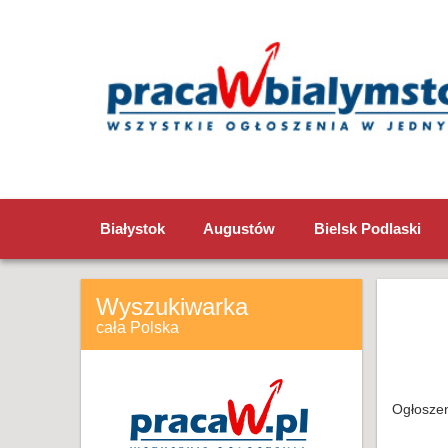
Białystok
Augustów
Bielsk Podlaski
Wyszukiwarka
cała Polska
Ogłoszen