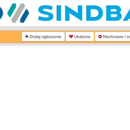
Dodaj ogłoszenie
Ulubione
Niechciane / 