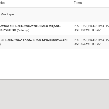
sko
Firma
R
(Drohiczyn)
AWCA / SPRZEDAWCZYNI DZIAŁU MIĘSNO-
PRZEDSIĘBIORSTWO H
IARSKIEGO
USŁUGOWE TOPAZ
(Drohiczyn)
-SPRZEDAWCA / KASJERKA-SPRZEDAWCZYNI
PRZEDSIĘBIORSTWO H
USŁUGOWE TOPAZ
)