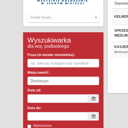
Stanowi
KELNE
Znajdź miasto...
SPRZED
WĘDLIN
Wyszukiwarka
dla woj. podlaskiego
KASJER
(Drohiczyn
Fraza (w nazwie stanowiska):
Miejscowość:
Data od:
Data do:
Wyróżnione