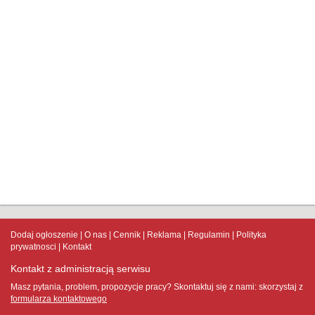
Dodaj ogłoszenie
O nas
Cennik
Reklama
Regulamin
Polityka
prywatnosci
Kontakt
Kontakt z administracją serwisu
Masz pytania, problem, propozycje pracy? Skontaktuj się z nami:
skorzystaj z
formularza kontaktowego