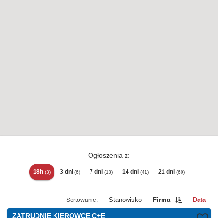
Ogłoszenia z:
18h
3 dni
7 dni
14 dni
21 dni
(3)
(6)
(18)
(41)
(60)
Stanowisko
Firma
Data
ZATRUDNIĘ KIEROWCĘ C+E