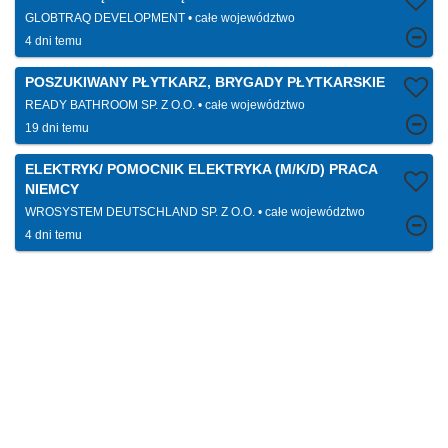
GLOBTRAQ DEVELOPMENT
całe województwo
4 dni temu
POSZUKIWANY PŁYTKARZ, BRYGADY PŁYTKARSKIE
READY BATHROOM SP. Z O.O.
całe województwo
19 dni temu
ELEKTRYK/ POMOCNIK ELEKTRYKA (M/K/D) PRACA
NIEMCY
WROSYSTEM DEUTSCHLAND SP. Z O.O.
całe województwo
4 dni temu