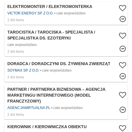
ELEKTROMONTER / ELEKTROMONTERKA
VICTOR ENERGY SP. Z O.O.
całe województwo
2 dni temu
TAROCISTKA / TAROCISKA - SPECJALISTA /
SPECJALISTKA DS. EZOTERYKI
całe województwo
2 dni temu
DORADCA / DORADCZYNI DS. ŻYWIENIA ZWIERZĄT
SOYMAX SP. Z O.O.
całe województwo
2 dni temu
PARTNER / PARTNERKA BIZNESOWA – AGENCJA
MARKETINGU INTERNETOWEGO (MODEL
FRANCZYZOWY)
AGENCJAWIRTUALNA.PL
całe województwo
2 dni temu
KIEROWNIK / KIEROWNICZKA OBIEKTU