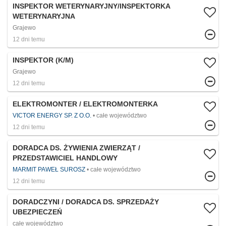
INSPEKTOR WETERYNARYJNY/INSPEKTORKA
WETERYNARYJNA
Grajewo
12 dni temu
INSPEKTOR (K/M)
Grajewo
12 dni temu
ELEKTROMONTER / ELEKTROMONTERKA
VICTOR ENERGY SP. Z O.O.
całe województwo
12 dni temu
DORADCA DS. ŻYWIENIA ZWIERZĄT /
PRZEDSTAWICIEL HANDLOWY
MARMIT PAWEŁ SUROSZ
całe województwo
12 dni temu
DORADCZYNI / DORADCA DS. SPRZEDAŻY
UBEZPIECZEŃ
całe województwo