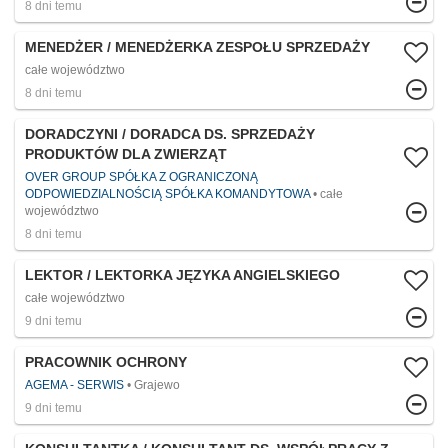
8 dni temu
MENEDŻER / MENEDŻERKA ZESPOŁU SPRZEDAŻY
całe województwo
8 dni temu
DORADCZYNI / DORADCA DS. SPRZEDAŻY
PRODUKTÓW DLA ZWIERZĄT
OVER GROUP SPÓŁKA Z OGRANICZONĄ
ODPOWIEDZIALNOŚCIĄ SPÓŁKA KOMANDYTOWA
całe
województwo
8 dni temu
LEKTOR / LEKTORKA JĘZYKA ANGIELSKIEGO
całe województwo
9 dni temu
PRACOWNIK OCHRONY
AGEMA - SERWIS
Grajewo
9 dni temu