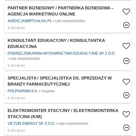
PARTNER BIZNESOWY / PARTNERKA BIZNESOWA –
AGENCJA MARKETINGU ONLINE
AGENCJAWIRTUALNA.PL
całe województwo
4 dni temu
KONSULTANT EDUKACYJNY / KONSULTANTKA
EDUKACYJNA
PODRĘCZNIKARNIA WYDAWNICTWO EDUKACYJNE SP. Z O.O.
całe województwo
5 dni temu
SPECJALISTA / SPECJALISTKA DS. SPRZEDAŻY W
BRANŻY FARMACEUTYCZNEJ
POLPHARMA S.A.
Grajewo
6 dni temu
ELEKTROMONTER STACYJNY / ELEKTROMONTERKA
STACYJNA (K/M)
VICTOR ENERGY SP. Z O.O.
całe województwo
6 dni temu