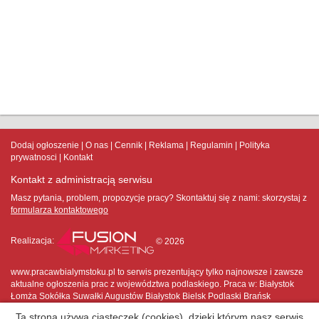
Dodaj ogłoszenie
O nas
Cennik
Reklama
Regulamin
Polityka
prywatnosci
Kontakt
Kontakt z administracją serwisu
Masz pytania, problem, propozycje pracy? Skontaktuj się z nami:
skorzystaj z
formularza kontaktowego
Realizacja:
© 2026
www.pracawbialymstoku.pl to serwis prezentujący tylko najnowsze i zawsze
aktualne ogłoszenia prac z województwa podlaskiego. Praca w: Białystok
Łomża Sokółka Suwałki Augustów Białystok Bielsk Podlaski Brańsk
Choroszcz Ciechanowiec Czarna Białostocka Czyżew Dąbrowa Białostocka
Ta strona używa ciasteczek (cookies), dzięki którym nasz serwis