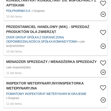
KONSULTANTKA / KONSULTANT DS. WSPÓŁPRACY Z
APTEKAMI
POLPHARMA S.A.
Grajewo
10 dni temu
PRZEDSTAWICIEL HANDLOWY (M/K) - SPRZEDAŻ
PRODUKTÓW DLA ZWIERZĄT
OVER GROUP SPÓŁKA Z OGRANICZONĄ
ODPOWIEDZIALNOŚCIĄ SPÓŁKA KOMANDYTOWA
całe
województwo
10 dni temu
MENADŻER SPRZEDAŻY / MENADŻERKA SPRZEDAŻY
całe województwo
11 dni temu
INSPEKTOR WETERYNARYJNY/INSPEKTORKA
WETERYNARYJNA
POWIATOWY INSPEKTORAT WETERYNARII W GRAJEWIE
Grajewo
11 dni temu