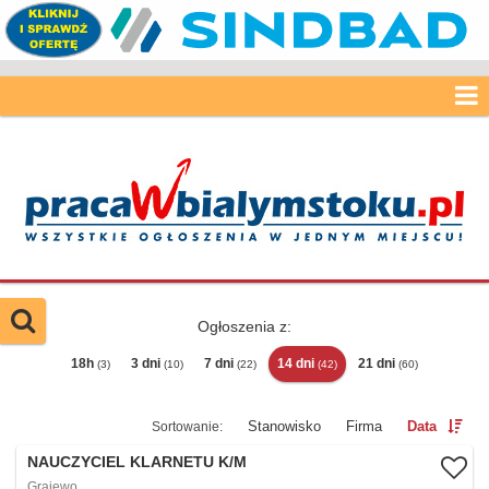
Ogłoszenia z:
18h
3 dni
7 dni
14 dni
21 dni
(3)
(10)
(22)
(42)
(60)
Stanowisko
Firma
Data
NAUCZYCIEL KLARNETU K/M
Grajewo