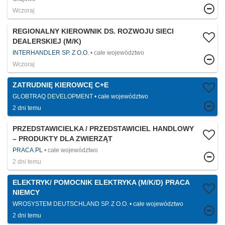
Wczoraj
REGIONALNY KIEROWNIK DS. ROZWOJU SIECI
DEALERSKIEJ (M/K)
INTERHANDLER SP. Z O.O.
całe województwo
Wczoraj
ZATRUDNIĘ KIEROWCĘ C+E
GLOBTRAQ DEVELOPMENT
całe województwo
2 dni temu
PRZEDSTAWICIELKA / PRZEDSTAWICIEL HANDLOWY
– PRODUKTY DLA ZWIERZĄT
PRACA.PL
całe województwo
2 dni temu
ELEKTRYK/ POMOCNIK ELEKTRYKA (M/K/D) PRACA
NIEMCY
WROSYSTEM DEUTSCHLAND SP. Z O.O.
całe województwo
2 dni temu