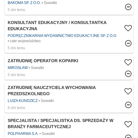
BAKOMA SP. Z O.O.
Suwałki
5 dni temu
KONSULTANT EDUKACYJNY / KONSULTANTKA
EDUKACYJNA
PODRĘCZNIKARNIA WYDAWNICTWO EDUKACYJNE SP. Z O.O.
całe województwo
5 dni temu
ZATRUDNIĘ OPERATOR KOPARKI
MIROSŁAW
Suwałki
5 dni temu
ZATRUDNIĘ NAUCZYCIELA WYCHOWANIA
PRZEDSZKOLNEGO
LUIZA KUNDZICZ
Suwałki
6 dni temu
SPECJALISTA / SPECJALISTKA DS. SPRZEDAŻY W
BRANŻY FARMACEUTYCZNEJ
POLPHARMA S.A.
Suwałki