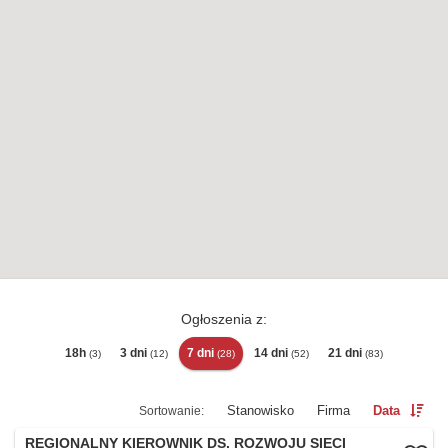
Ogłoszenia z:
18h
3 dni
7 dni
14 dni
21 dni
(3)
(12)
(28)
(52)
(83)
Stanowisko
Firma
Data
REGIONALNY KIEROWNIK DS. ROZWOJU SIECI