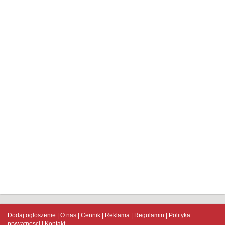
Dodaj ogłoszenie
O nas
Cennik
Reklama
Regulamin
Polityka
prywatnosci
Kontakt