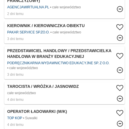
FRANCZYZOWY)
AGENCJAWIRTUALNA.PL
całe województwo
2 dni temu
KIEROWNIK / KIEROWNICZKA OBIEKTU
PAKAR SERVICE SP.ZO.O.
całe województwo
3 dni temu
PRZEDSTAWICIEL HANDLOWY / PRZEDSTAWICIELKA
HANDLOWA W BRANŻY EDUKACYJNEJ
PODRĘCZNIKARNIA WYDAWNICTWO EDUKACYJNE SP. Z O.O.
całe województwo
3 dni temu
TAROCISTA / WRÓŻKA / JASNOWIDZ
całe województwo
4 dni temu
OPERATOR ŁADOWARKI (M/K)
TOP KOP
Suwałki
4 dni temu