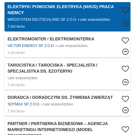
ELEKTRYK/ POMOCNIK ELEKTRYKA (M/K/D) PRACA
NIEMCY
WROSYSTEM DEUTSCHLAND SP. Z O.O.
całe województwo
2 dni temu
ELEKTROMONTER / ELEKTROMONTERKA
VICTOR ENERGY SP. Z O.O.
całe województwo
2 dni temu
TAROCISTKA / TAROCISKA - SPECJALISTA /
SPECJALISTKA DS. EZOTERYKI
całe województwo
2 dni temu
DORADCA / DORADCZYNI DS. ŻYWIENIA ZWIERZĄT
SOYMAX SP. Z O.O.
całe województwo
2 dni temu
PARTNER / PARTNERKA BIZNESOWA – AGENCJA
MARKETINGU INTERNETOWEGO (MODEL