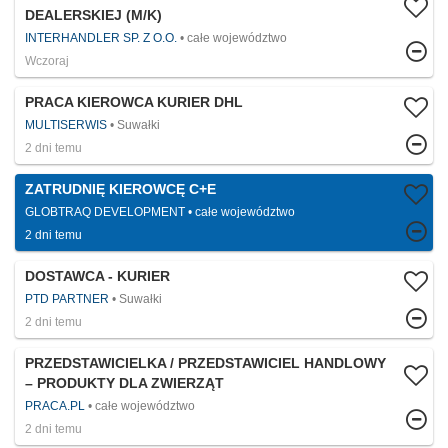
DEALERSKIEJ (M/K)
INTERHANDLER SP. Z O.O.
całe województwo
Wczoraj
PRACA KIEROWCA KURIER DHL
MULTISERWIS
Suwałki
2 dni temu
ZATRUDNIĘ KIEROWCĘ C+E
GLOBTRAQ DEVELOPMENT
całe województwo
2 dni temu
DOSTAWCA - KURIER
PTD PARTNER
Suwałki
2 dni temu
PRZEDSTAWICIELKA / PRZEDSTAWICIEL HANDLOWY
– PRODUKTY DLA ZWIERZĄT
PRACA.PL
całe województwo
2 dni temu