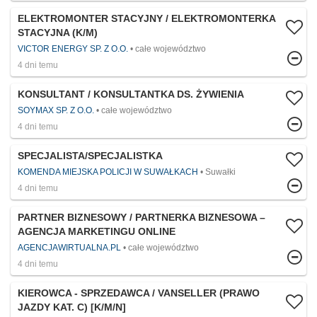
ELEKTROMONTER STACYJNY / ELEKTROMONTERKA
STACYJNA (K/M)
VICTOR ENERGY SP. Z O.O.
całe województwo
4 dni temu
KONSULTANT / KONSULTANTKA DS. ŻYWIENIA
SOYMAX SP. Z O.O.
całe województwo
4 dni temu
SPECJALISTA/SPECJALISTKA
KOMENDA MIEJSKA POLICJI W SUWAŁKACH
Suwałki
4 dni temu
PARTNER BIZNESOWY / PARTNERKA BIZNESOWA –
AGENCJA MARKETINGU ONLINE
AGENCJAWIRTUALNA.PL
całe województwo
4 dni temu
KIEROWCA - SPRZEDAWCA / VANSELLER (PRAWO
JAZDY KAT. C) [K/M/N]