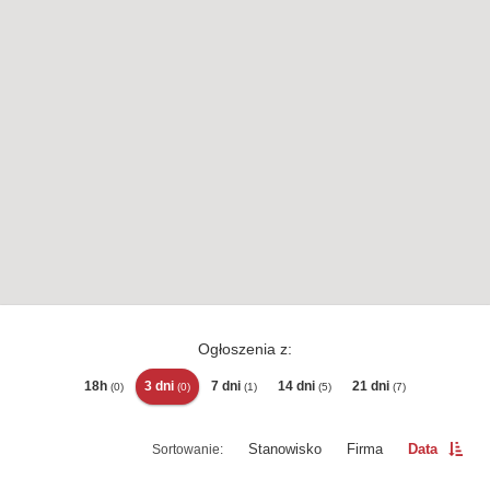
Ogłoszenia z:
18h
3 dni
7 dni
14 dni
21 dni
(0)
(0)
(1)
(5)
(7)
Stanowisko
Firma
Data