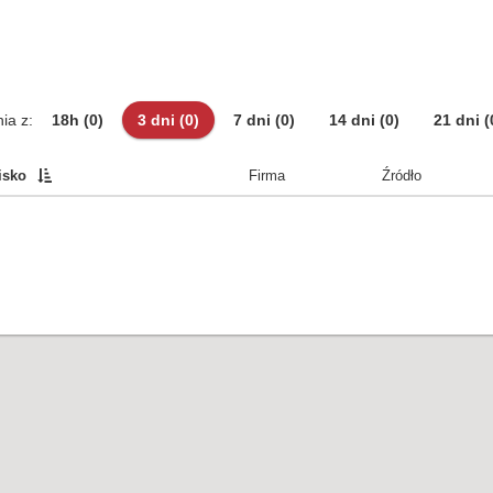
ia z:
18h
(0)
3 dni
(0)
7 dni
(0)
14 dni
(0)
21 dni
(
isko
Firma
Źródło