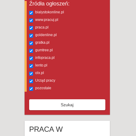
Źródła ogłoszeń:
bialystokonline.pl
www.pracuj.pl
praca.pl
goldenline.pl
gratka.pl
gumtree.pl
infopraca.pl
lento.pl
olx.pl
Urząd pracy
pozostałe
Szukaj
PRACA W