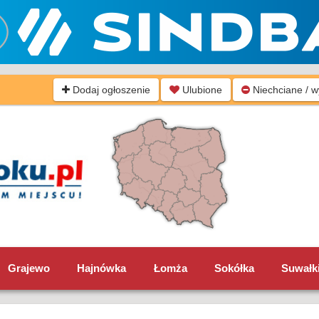
Dodaj ogłoszenie
Ulubione
Niechciane / 
Grajewo
Hajnówka
Łomża
Sokółka
Suwałk