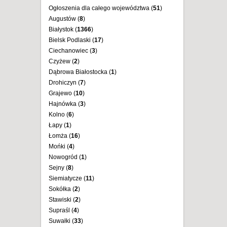
Ogłoszenia dla całego województwa (
51
)
Augustów (
8
)
Białystok (
1366
)
Bielsk Podlaski (
17
)
Ciechanowiec (
3
)
Czyżew (
2
)
Dąbrowa Białostocka (
1
)
Drohiczyn (
7
)
Grajewo (
10
)
Hajnówka (
3
)
Kolno (
6
)
Łapy (
1
)
Łomża (
16
)
Mońki (
4
)
Nowogród (
1
)
Sejny (
8
)
Siemiatycze (
11
)
Sokółka (
2
)
Stawiski (
2
)
Supraśl (
4
)
Suwałki (
33
)