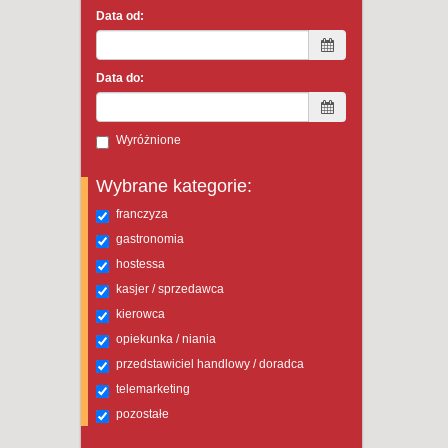
Data od:
Data do:
Wyróżnione
Wybrane kategorie:
franczyza
gastronomia
hostessa
kasjer / sprzedawca
kierowca
opiekunka / niania
przedstawiciel handlowy / doradca
telemarketing
pozostałe