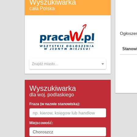
Wyszukiwarka
cała Polska
Ogłoszen
Stanow
Znajdź miasto...
Wyszukiwarka
dla woj. podlaskiego
Fraza (w nazwie stanowiska):
Miejscowość: