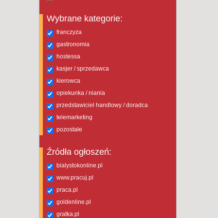
Wybrane kategorie:
franczyza
gastronomia
hostessa
kasjer / sprzedawca
kierowca
opiekunka / niania
przedstawiciel handlowy / doradca
telemarketing
pozostałe
Źródła ogłoszeń:
bialystokonline.pl
www.pracuj.pl
praca.pl
goldenline.pl
gratka.pl