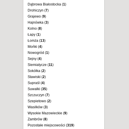
Dąbrowa Białostocka (
1
)
Drohiczyn (
7
)
Grajewo (
9
)
Hajnówka (
3
)
Kolno (
8
)
Łapy (
1
)
Łomża (
13
)
Mońki (
4
)
Nowogród (
1
)
Sejny (
4
)
Siemiatycze (
11
)
Sokółka (
2
)
Stawiski (
2
)
Supraśl (
4
)
Suwałki (
35
)
Szczuczyn (
7
)
Szepietowo (
2
)
Wasilków (
3
)
Wysokie Mazowieckie (
9
)
Zambrów (
8
)
Pozostałe miejscowości (
319
)