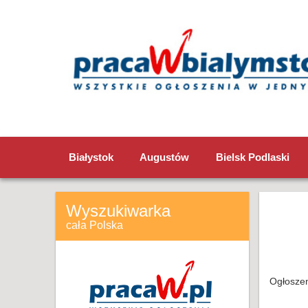
Białystok
Augustów
Bielsk Podlaski
Wyszukiwarka
cała Polska
Ogłoszen