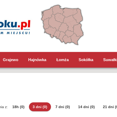
Grajewo
Hajnówka
Łomża
Sokółka
Suwałk
ia z:
18h
(0)
3 dni
(0)
7 dni
(0)
14 dni
(0)
21 dni
(