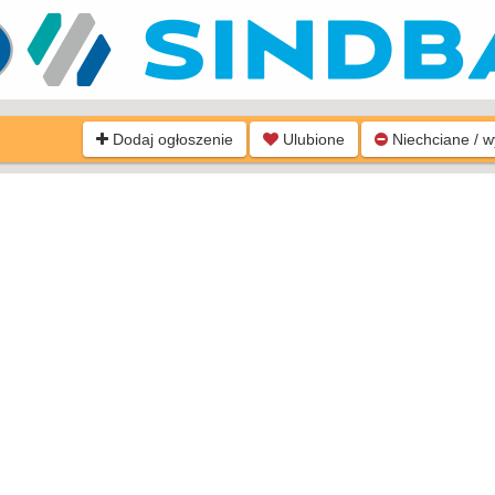
Dodaj ogłoszenie
Ulubione
Niechciane / 