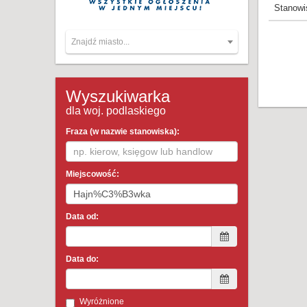
Stanowi
Znajdź miasto...
Wyszukiwarka
dla woj. podlaskiego
Fraza (w nazwie stanowiska):
Miejscowość:
Data od:
Data do:
Wyróżnione