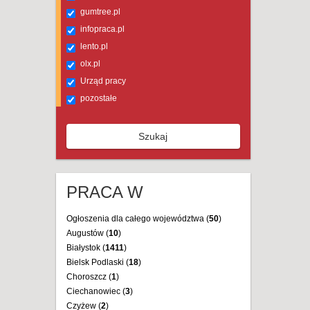
gumtree.pl
infopraca.pl
lento.pl
olx.pl
Urząd pracy
pozostałe
Szukaj
PRACA W
Ogłoszenia dla całego województwa (
50
)
Augustów (
10
)
Białystok (
1411
)
Bielsk Podlaski (
18
)
Choroszcz (
1
)
Ciechanowiec (
3
)
Czyżew (
2
)