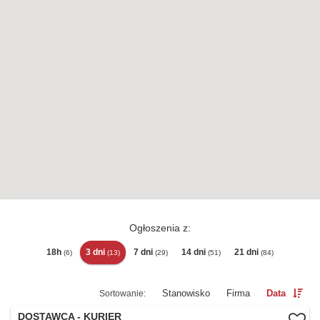
Ogłoszenia z:
18h
3 dni
7 dni
14 dni
21 dni
(6)
(13)
(29)
(51)
(84)
Stanowisko
Firma
Data
DOSTAWCA - KURIER