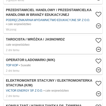
5 godzin temu
PRZEDSTAWICIEL HANDLOWY / PRZEDSTAWICIELKA
HANDLOWA W BRANŻY EDUKACYJNEJ
PODRĘCZNIKARNIA WYDAWNICTWO EDUKACYJNE SP. Z O.O.
całe województwo
Wczoraj
TAROCISTA / WRÓŻKA / JASNOWIDZ
całe województwo
2 dni temu
OPERATOR ŁADOWARKI (M/K)
TOP KOP
Suwałki
2 dni temu
ELEKTROMONTER STACYJNY / ELEKTROMONTERKA
STACYJNA (K/M)
VICTOR ENERGY SP. Z O.O.
całe województwo
2 dni temu
KONSULTANT / KONSULTANTKA DS. ŻYWIENIA