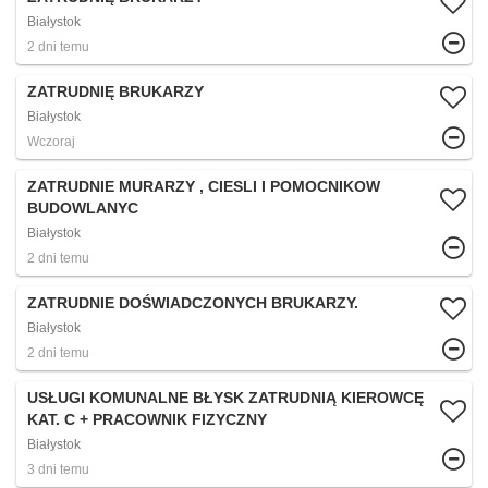
Białystok
2 dni temu
ZATRUDNIĘ BRUKARZY
Białystok
Wczoraj
ZATRUDNIE MURARZY , CIESLI I POMOCNIKOW
BUDOWLANYC
Białystok
2 dni temu
ZATRUDNIE DOŚWIADCZONYCH BRUKARZY.
Białystok
2 dni temu
USŁUGI KOMUNALNE BŁYSK ZATRUDNIĄ KIEROWCĘ
KAT. C + PRACOWNIK FIZYCZNY
Białystok
3 dni temu