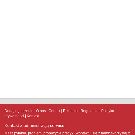
Dodaj ogłoszenie
O nas
Cennik
Reklama
Regulamin
Polityka
prywatnosci
Kontakt
Kontakt z administracją serwisu
Masz pytania, problem, propozycje pracy? Skontaktuj się z nami:
skorzystaj z