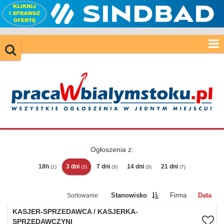
Ogłoszenia z:
18h
3 dni
7 dni
14 dni
21 dni
(1)
(3)
(3)
(3)
(7)
Stanowisko
Firma
Data
KASJER-SPRZEDAWCA / KASJERKA-
SPRZEDAWCZYNI