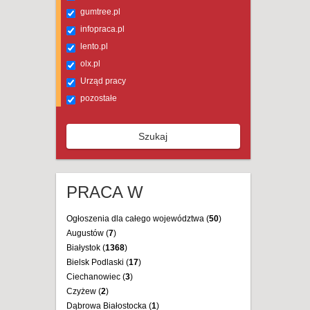
gumtree.pl
infopraca.pl
lento.pl
olx.pl
Urząd pracy
pozostałe
Szukaj
PRACA W
Ogłoszenia dla całego województwa (
50
)
Augustów (
7
)
Białystok (
1368
)
Bielsk Podlaski (
17
)
Ciechanowiec (
3
)
Czyżew (
2
)
Dąbrowa Białostocka (
1
)