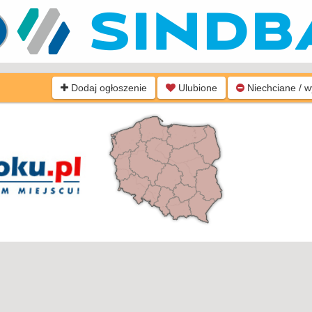
Dodaj ogłoszenie
Ulubione
Niechciane / 