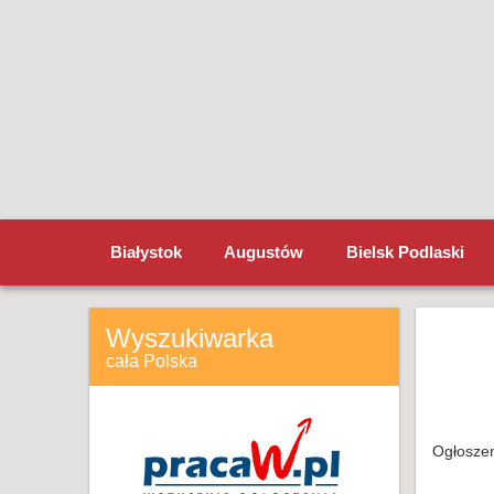
Białystok
Augustów
Bielsk Podlaski
Wyszukiwarka
cała Polska
Ogłoszen