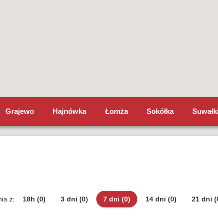
Grajewo
Hajnówka
Łomża
Sokółka
Suwałk
ia z:
18h
(0)
3 dni
(0)
7 dni
(0)
14 dni
(0)
21 dni
(