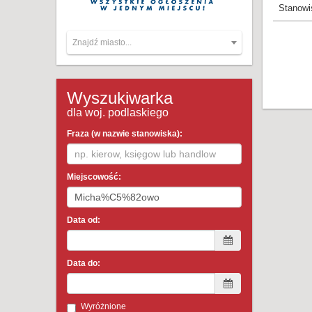
Stanowi
Znajdź miasto...
Wyszukiwarka
dla woj. podlaskiego
Fraza (w nazwie stanowiska):
Miejscowość:
Data od:
Data do:
Wyróżnione