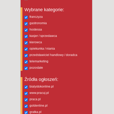
Wybrane kategorie:
franczyza
gastronomia
hostessa
kasjer / sprzedawca
kierowca
opiekunka / niania
przedstawiciel handlowy / doradca
telemarketing
pozostałe
Źródła ogłoszeń:
bialystokonline.pl
www.pracuj.pl
praca.pl
goldenline.pl
gratka.pl