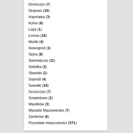
Drohiczyn (
7
)
Grajewo (
10
)
Hajnówka (
3
)
Kolno (
6
)
Łapy (
1
)
Łomża (
16
)
Mońki (
4
)
Nowogród (
1
)
Sejny (
8
)
Siemiatycze (
11
)
Sokółka (
2
)
Stawiski (
2
)
Supraśl (
4
)
Suwałki (
34
)
Szczuczyn (
7
)
Szepietowo (
2
)
Wasilków (
3
)
Wysokie Mazowieckie (
7
)
Zambrów (
6
)
Pozostałe miejscowości (
371
)