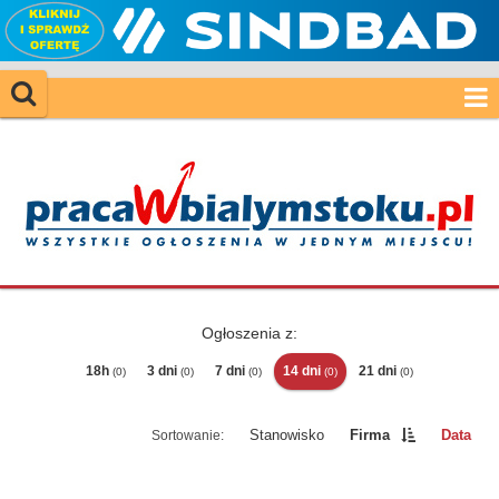
Ogłoszenia z:
18h
3 dni
7 dni
14 dni
21 dni
(0)
(0)
(0)
(0)
(0)
Stanowisko
Firma
Data