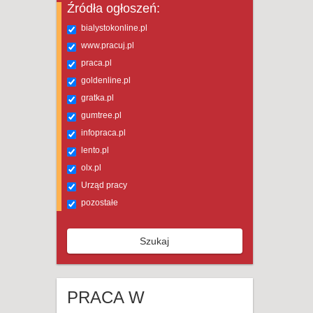
Źródła ogłoszeń:
bialystokonline.pl
www.pracuj.pl
praca.pl
goldenline.pl
gratka.pl
gumtree.pl
infopraca.pl
lento.pl
olx.pl
Urząd pracy
pozostałe
Szukaj
PRACA W