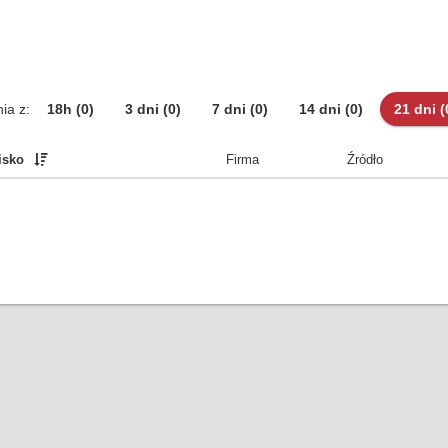
ia z:
18h
(0)
3 dni
(0)
7 dni
(0)
14 dni
(0)
21 dni
(
isko
Firma
Źródło