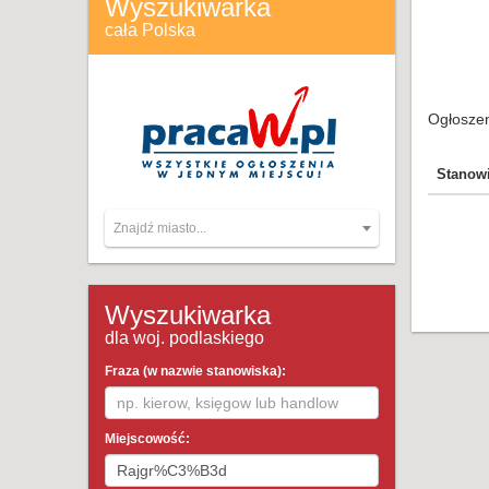
Wyszukiwarka
cała Polska
Ogłoszen
Stanow
Znajdź miasto...
Wyszukiwarka
dla woj. podlaskiego
Fraza (w nazwie stanowiska):
Miejscowość: