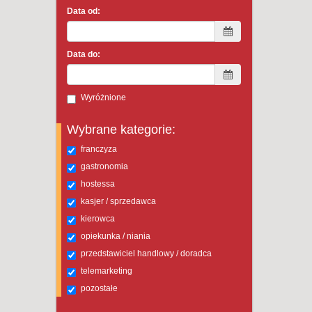
Data od:
Data do:
Wyróżnione
Wybrane kategorie:
franczyza
gastronomia
hostessa
kasjer / sprzedawca
kierowca
opiekunka / niania
przedstawiciel handlowy / doradca
telemarketing
pozostałe