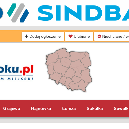
Dodaj ogłoszenie
Ulubione
Niechciane / 
Grajewo
Hajnówka
Łomża
Sokółka
Suwałk