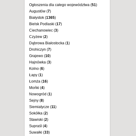
Ogłoszenia dla całego województwa (
51
)
Augustów (
7
)
Białystok (
1365
)
Bielsk Podlaski (
17
)
Ciechanowiec (
3
)
Czyżew (
2
)
Dąbrowa Białostocka (
1
)
Drohiczyn (
7
)
Grajewo (
10
)
Hajnówka (
3
)
Kolno (
6
)
Łapy (
1
)
Łomża (
16
)
Mońki (
4
)
Nowogród (
1
)
Sejny (
8
)
Siemiatycze (
11
)
Sokółka (
2
)
Stawiski (
2
)
Supraśl (
4
)
Suwałki (
33
)