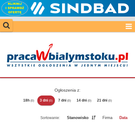
Ogłoszenia z:
18h
3 dni
7 dni
14 dni
21 dni
(0)
(0)
(0)
(0)
(0)
Stanowisko
Firma
Data