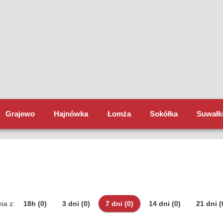
Grajewo
Hajnówka
Łomża
Sokółka
Suwałk
ia z:
18h
(0)
3 dni
(0)
7 dni
(0)
14 dni
(0)
21 dni
(