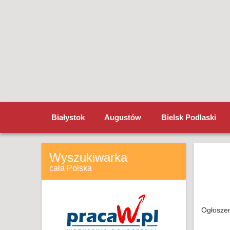
Białystok
Augustów
Bielsk Podlaski
Wyszukiwarka
cała Polska
Ogłoszen