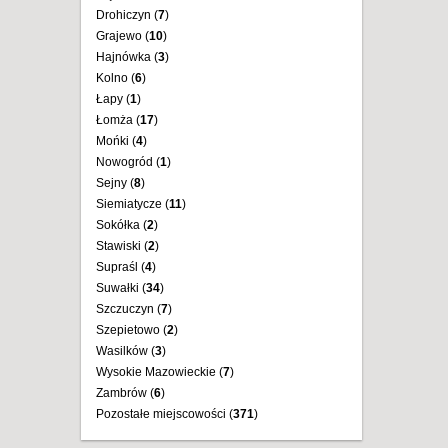
Drohiczyn (
7
)
Grajewo (
10
)
Hajnówka (
3
)
Kolno (
6
)
Łapy (
1
)
Łomża (
17
)
Mońki (
4
)
Nowogród (
1
)
Sejny (
8
)
Siemiatycze (
11
)
Sokółka (
2
)
Stawiski (
2
)
Supraśl (
4
)
Suwałki (
34
)
Szczuczyn (
7
)
Szepietowo (
2
)
Wasilków (
3
)
Wysokie Mazowieckie (
7
)
Zambrów (
6
)
Pozostałe miejscowości (
371
)