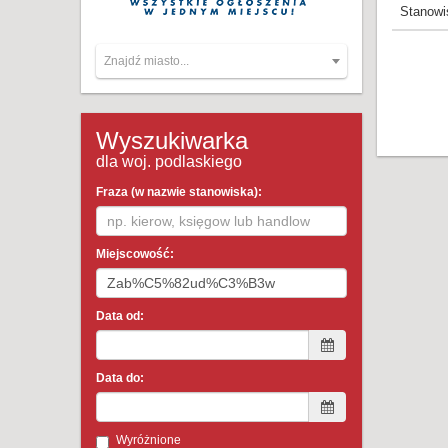
Stanowi
Znajdź miasto...
Wyszukiwarka
dla woj. podlaskiego
Fraza (w nazwie stanowiska):
Miejscowość:
Data od:
Data do:
Wyróżnione