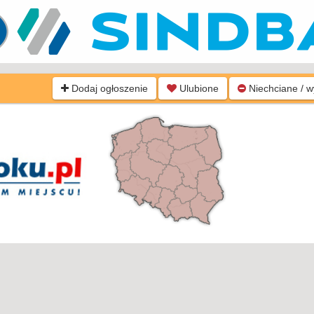
Dodaj ogłoszenie
Ulubione
Niechciane / 