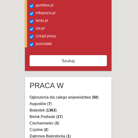
gumtree.pl
infopraca.pl
lento.pl
olx.pl
Urząd pracy
pozostałe
Szukaj
PRACA W
Ogłoszenia dla całego województwa (
50
)
Augustów (
7
)
Białystok (
1363
)
Bielsk Podlaski (
17
)
Ciechanowiec (
3
)
Czyżew (
2
)
Dąbrowa Białostocka (
1
)