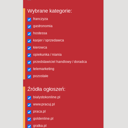
Wybrane kategorie:
franczyza
gastronomia
hostessa
kasjer / sprzedawca
kierowca
opiekunka / niania
przedstawiciel handlowy / doradca
telemarketing
pozostałe
Źródła ogłoszeń:
bialystokonline.pl
www.pracuj.pl
praca.pl
goldenline.pl
gratka.pl