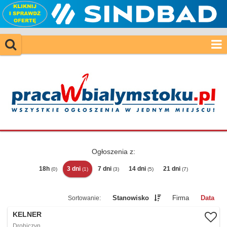
Ogłoszenia z:
18h
3 dni
7 dni
14 dni
21 dni
(0)
(1)
(3)
(5)
(7)
Stanowisko
Firma
Data
KELNER
Drohiczyn